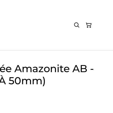
lée Amazonite AB -
 À 50mm)