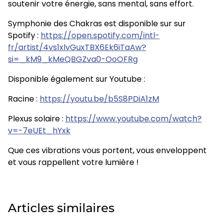
soutenir votre énergie, sans mental, sans effort.
Symphonie des Chakras est disponible sur sur
Spotify :
https://open.spotify.com/intl-
fr/artist/4vs1xlvGuxTBX6Ek6iTaAw?
si=_kM9_kMeQBGZva0-OoOFRg
Disponible également sur Youtube :
Racine :
https://youtu.be/b5S8PDiA1zM
Plexus solaire :
https://www.youtube.com/watch?
v=-7eUEt_hYxk
Que ces vibrations vous portent, vous enveloppent
et vous rappellent votre lumière !
Articles similaires