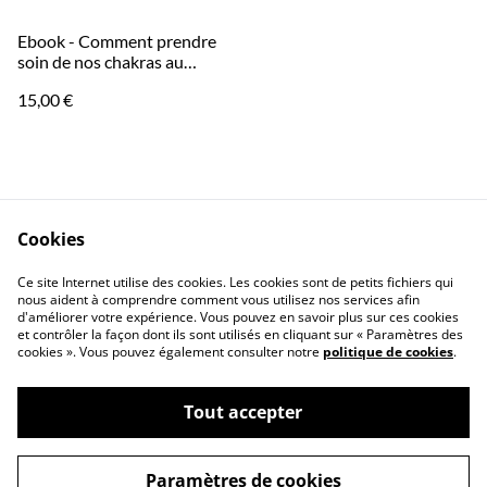
Ebook - Comment prendre
soin de nos chakras au
quotidien ?
15,00 €
Cookies
Ce site Internet utilise des cookies. Les cookies sont de petits fichiers qui
nous aident à comprendre comment vous utilisez nos services afin
Contactez-nous
Conditions
d'améliorer votre expérience. Vous pouvez en savoir plus sur ces cookies
Politique de
Politique de cookies
et contrôler la façon dont ils sont utilisés en cliquant sur « Paramètres des
confidentialité
cookies ». Vous pouvez également consulter notre
politique de cookies
.
Tout accepter
©
2026
Boutique d'Harmonie Créations
Paramètres de cookies